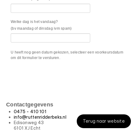
Welke dag is het vandaag?
(bv maandag of dinsdag ivm spam)
U heeft nog geen datum gekozen, selecteer een voorkeursdatum
om dit formulier te versturen.
Contactgegevens
0475 - 410 101
info@ruttenridderbeks.nl
Terug naar website
Edisonweg 43
6101 XJ Echt