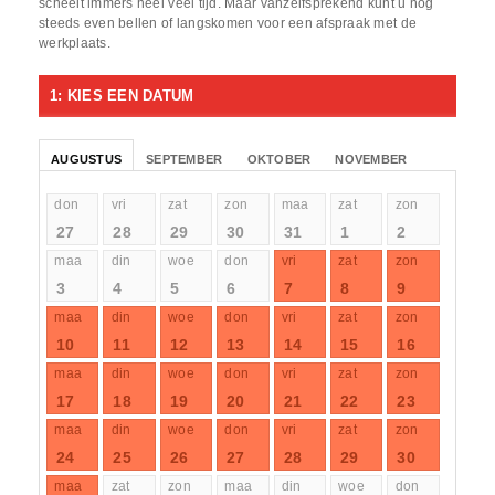
scheelt immers heel veel tijd. Maar vanzelfsprekend kunt u nog
steeds even bellen of langskomen voor een afspraak met de
werkplaats.
1: KIES EEN DATUM
AUGUSTUS
SEPTEMBER
OKTOBER
NOVEMBER
don
vri
zat
zon
maa
zat
zon
27
28
29
30
31
1
2
maa
din
woe
don
vri
zat
zon
3
4
5
6
7
8
9
maa
din
woe
don
vri
zat
zon
10
11
12
13
14
15
16
maa
din
woe
don
vri
zat
zon
17
18
19
20
21
22
23
maa
din
woe
don
vri
zat
zon
24
25
26
27
28
29
30
maa
zat
zon
maa
din
woe
don